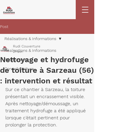
06 45 48 17 28
02 57 62 09 27
Post
Réalisations & Informations
Rudi Couverture
Réalisations & Informations
21 avr.
Nettoyage et hydrofuge
Réalisations
de toiture à Sarzeau (56)
Conseils toiture
: intervention et résultat
Sur ce chantier à Sarzeau, la toiture 
présentait un encrassement visible. 
Après nettoyage/démoussage, un 
traitement hydrofuge
 a été appliqué 
lorsque c’était pertinent pour 
prolonger la protection.