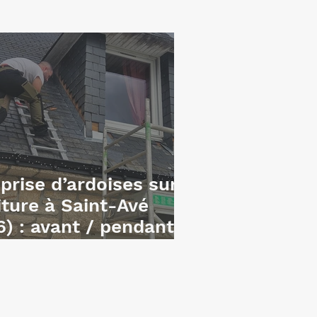
prise d’ardoises sur
iture à Saint-Avé
6) : avant / pendant
après