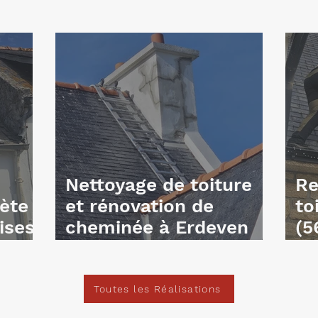
Nettoyage de toiture
Re
ète
et rénovation de
to
ises
cheminée à Erdeven
(5
(56)
/ 
Toutes les Réalisations