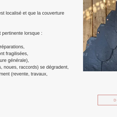
est localisé et que la couverture
 pertinente lorsque :
 réparations,
t fragilisées,
sure générale),
es, noues, raccords) se dégradent,
ment (revente, travaux,
D