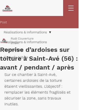
06 45 48 17 28
02 57 62 09 27
Post
Réalisations & Informations
Rudi Couverture
Réalisations & Informations
21 avr.
Reprise d’ardoises sur
Réalisations
toiture à Saint-Avé (56) :
Conseils toiture
avant / pendant / après
Sur ce chantier à Saint-Avé, 
certaines ardoises de la toiture 
étaient vieillissantes. L’objectif : 
remplacer les éléments fragilisés
 et 
sécuriser la zone, sans travaux 
inutiles.