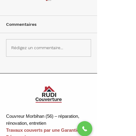
Commentaires
Nettoyage de toiture et
Nettoyage de t
Rédigez un commentaire...
rénovation de cheminée
Quiberon (56) :
à Erdeven (56)
intervention et
Couvreur Morbihan (56) – réparation,
rénovation, entretien
Travaux couverts par une Garantie