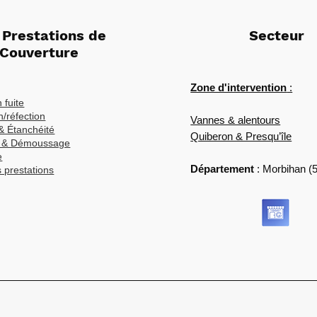
 Prestations de
Secteur
Couverture
Zone d'intervention
:
 fuite
/réfection
Vannes & alentours
& Étanchéité
Quiberon & Presqu’île
e & Démoussage
e
Département
: Morbihan (
 prestations