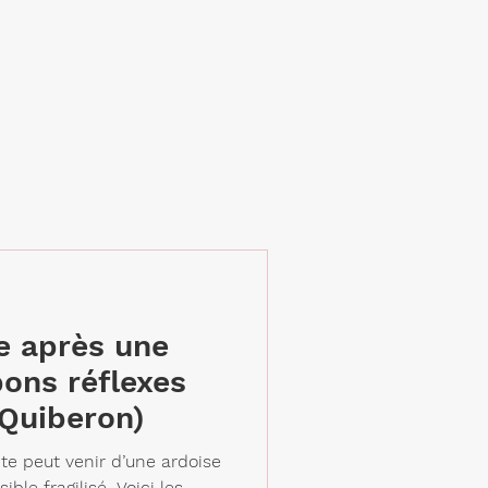
re après une
bons réflexes
 Quiberon)
te peut venir d’une ardoise
ble fragilisé. Voici les