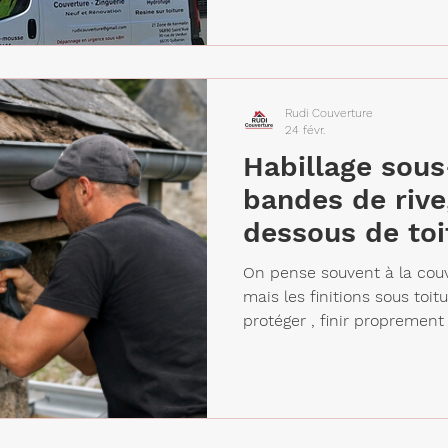
Rudi Couverture
24 févr.
Habillage sous-
bandes de rive
dessous de toi
On pense souvent à la couve
mais les finitions sous toitu
protéger , finir proprement et éviter que l’humidit
n’abîme les éléments en bor
exactement ? Bandes de rive / rives : fi
de toit (côtés), zones très 
pluie. Bandeaux : éléments visibles en façade, qui
protègent et finissent la toi