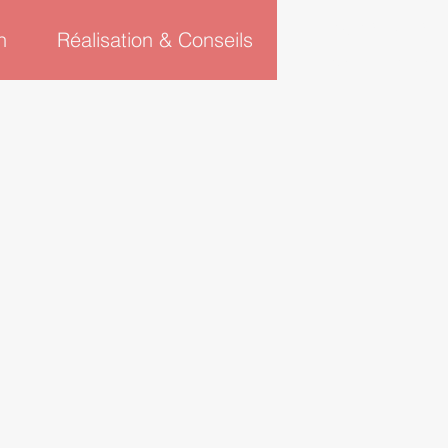
06 45 48 17 28
n
Réalisation & Conseils
02 57 62 09 27