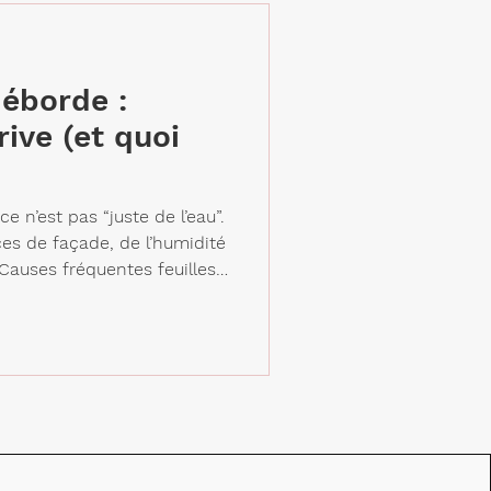
t (souvent oubliée), impo
déborde :
ive (et quoi
e n’est pas “juste de l’eau”.
es de façade, de l’humidité
. Causes fréquentes feuilles /
 insuffisante naissance ou
chée fixation fatiguée,
nction/raccord qui fuit Les
 ruissellement sur façade,
s des murs / débords de
nsibles si l’eau