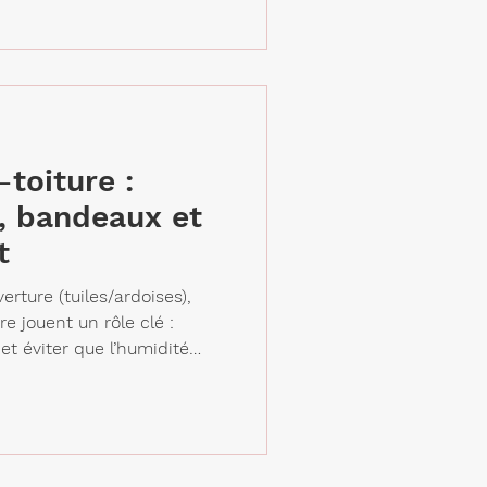
toiture :
, bandeaux et
t
rture (tuiles/ardoises),
re jouent un rôle clé :
é
dure de toit. C’est quoi
nitions en bord
exposées au vent et à la
ture. Dessous de toit :