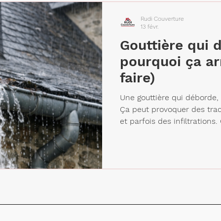
partie sous l’avancée de toi
Rudi Couverture
13 févr.
Gouttière qui 
pourquoi ça arr
faire)
Une gouttière qui déborde, c
Ça peut provoquer des trac
et parfois des infiltrations
mousse / obstruction pente
descente partiellement bou
gouttière qui se déforme jo
risques si on laisse traîner
traces noires humidité prè
toit infiltration sur zones se